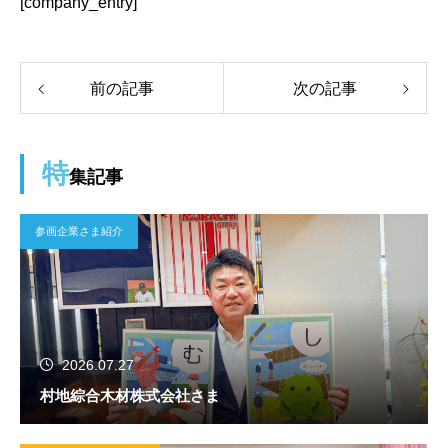
[company_entry]
前の記事
次の記事
特
集記事
参画企業さま紹介
2026.07.27
村地綜合木材株式会社さま