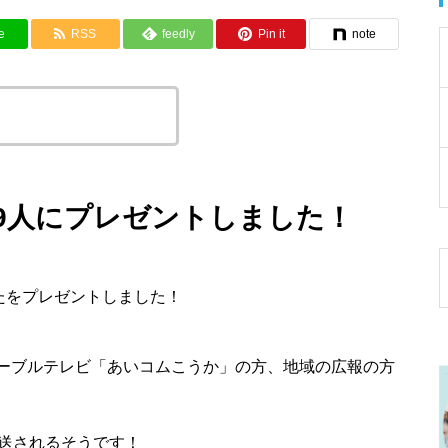
e
RSS
feedly
Pin it
note
トルとURLをコピーする
9人にプレゼントしました！
たをプレゼントしました！
ーブルテレビ「あいコムこうか」の方、地域の広報の方
放送されるそうです！