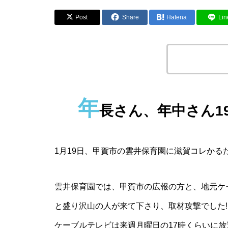
Post
Share
Hatena
Lin
この記事のタイ
年
長さん、年中さん1
1月19日、甲賀市の雲井保育園に滋賀コレかる
雲井保育園では、甲賀市の広報の方と、地元ケ
と盛り沢山の人が来て下さり、取材攻撃でした!
ケーブルテレビは来週月曜日の17時くらいに