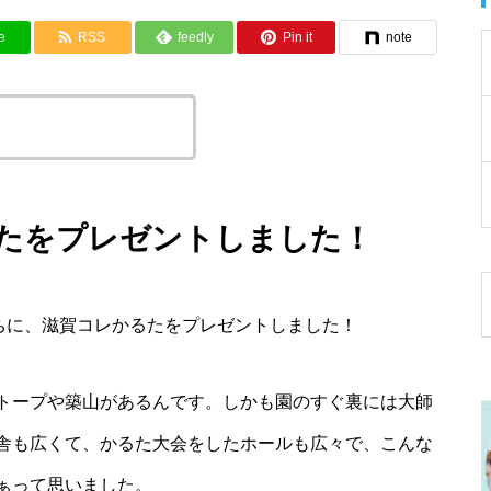
e
RSS
feedly
Pin it
note
トルとURLをコピーする
るたをプレゼントしました！
たちに、滋賀コレかるたをプレゼントしました！
トープや築山があるんです。しかも園のすぐ裏には大師
舎も広くて、かるた大会をしたホールも広々で、こんな
ぁって思いました。