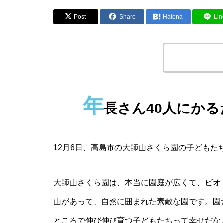
Post
Share
Hatena
Lin
この記事のタイ
年
長さん40人にか
12月6日、高島市の大師山さくら園の子ども
大師山さくら園は、本当に園庭が広くて、ビオ
山があって、自然に囲まれた素敵な園です。園
ところで伸び伸び育つ子どもたちって幸せだな