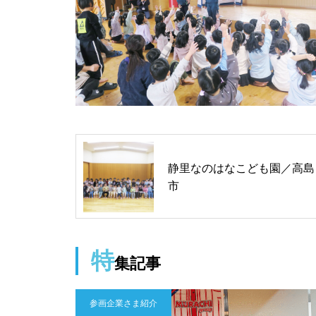
静里なのはなこども園／高島
市
特
集記事
参画企業さま紹介