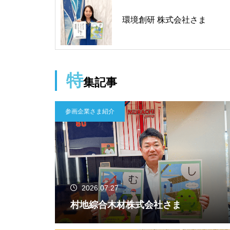
環境創研 株式会社さま
特
集記事
参画企業さま紹介
2026.07.27
村地綜合木材株式会社さま