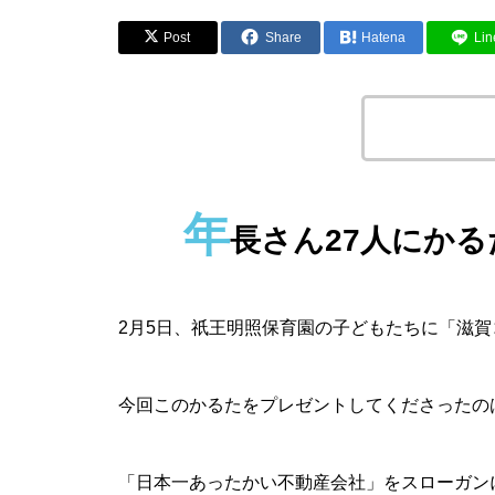
Post
Share
Hatena
Lin
この記事のタイ
年
長さん27人にか
2月5日、祇王明照保育園の子どもたちに「滋
今回このかるたをプレゼントしてくださったの
「日本一あったかい不動産会社」をスローガン