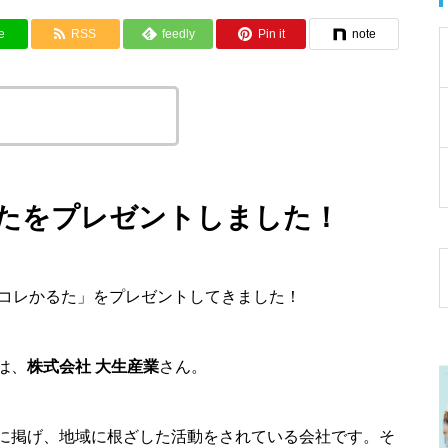
e
RSS
feedly
Pin it
note
トルとURLをコピーする
るたをプレゼントしました！
賀コレかるた」をプレゼントしてきました！
は、
株式会社 大生産業
さん。
に掲げ、地域に根ざした活動をされている会社です。そ