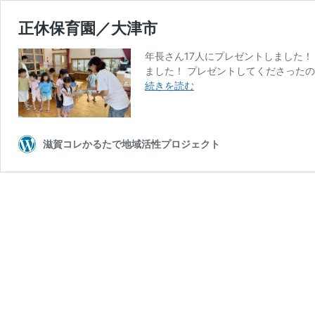
正休保育園／大津市
年長さん17人にプレゼントしました！
ました！ プレゼントしてくださったの
正
続きを読む
休
保
育
園
滋賀コレかるたで地域活性プロジェクト
／
大
津
市