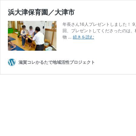
浜大津保育園／大津市
年長さん16人プレゼントしました！ 
回、プレゼントしてくださったのは、
浜
物 …
続きを読む
大
津
保
育
滋賀コレかるたで地域活性プロジェクト
園
／
大
津
市